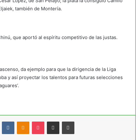
 César López, de San Pelayo; la plata la consiguió Camilo
ljaiek, también de Montería.
inú, que aportó al espíritu competitivo de las justas.
 ascenso, da ejemplo para que la dirigencia de la Liga
ba y así proyectar los talentos para futuras selecciones
aguares’.
t
Reddit
VKontakte
Odnoklassniki
Pocket
Compartir por correo electrónico
Imprimir