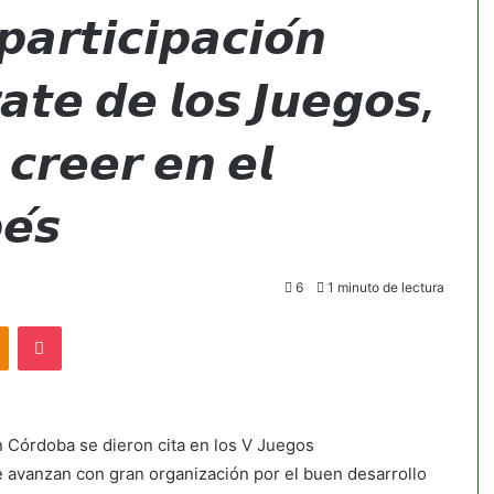
𝙥𝙖𝙧𝙩𝙞𝙘𝙞𝙥𝙖𝙘𝙞𝙤́𝙣
𝙖𝙩𝙚 𝙙𝙚 𝙡𝙤𝙨 𝙅𝙪𝙚𝙜𝙤𝙨,
𝙘𝙧𝙚𝙚𝙧 𝙚𝙣 𝙚𝙡
𝙚́𝙨
6
1 minuto de lectura
akte
Odnoklassniki
Pocket
 Córdoba se dieron cita en los V Juegos
 avanzan con gran organización por el buen desarrollo