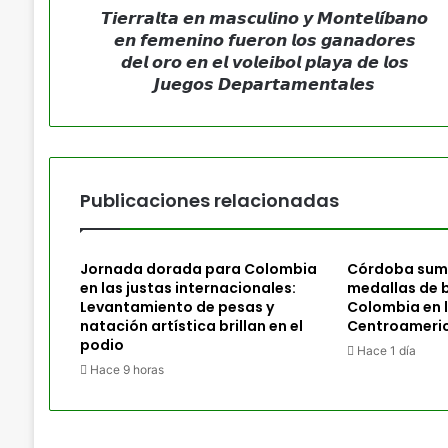
𝙏𝙞𝙚𝙧𝙧𝙖𝙡𝙩𝙖 𝙚𝙣 𝙢𝙖𝙨𝙘𝙪𝙡𝙞𝙣𝙤 𝙮 𝙈𝙤𝙣𝙩𝙚𝙡𝙞́𝙗𝙖𝙣𝙤
𝙚𝙣 𝙛𝙚𝙢𝙚𝙣𝙞𝙣𝙤 𝙛𝙪𝙚𝙧𝙤𝙣 𝙡𝙤𝙨 𝙜𝙖𝙣𝙖𝙙𝙤𝙧𝙚𝙨
𝙙𝙚𝙡 𝙤𝙧𝙤 𝙚𝙣 𝙚𝙡 𝙫𝙤𝙡𝙚𝙞𝙗𝙤𝙡 𝙥𝙡𝙖𝙮𝙖 𝙙𝙚 𝙡𝙤𝙨
𝙅𝙪𝙚𝙜𝙤𝙨 𝘿𝙚𝙥𝙖𝙧𝙩𝙖𝙢𝙚𝙣𝙩𝙖𝙡𝙚𝙨
Publicaciones relacionadas
Jornada dorada para Colombia
Córdoba sum
en las justas internacionales:
medallas de 
Levantamiento de pesas y
Colombia en 
natación artística brillan en el
Centroameric
podio
Hace 1 día
Hace 9 horas