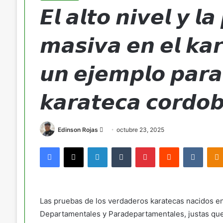
𝙀𝙡 𝙖𝙡𝙩𝙤 𝙣𝙞𝙫𝙚𝙡 𝙮 𝙡𝙖 
𝙢𝙖𝙨𝙞𝙫𝙖 𝙚𝙣 𝙚𝙡 𝙠𝙖𝙧
𝙪𝙣 𝙚𝙟𝙚𝙢𝙥𝙡𝙤 𝙥𝙖𝙧𝙖 
𝙠𝙖𝙧𝙖𝙩𝙚𝙘𝙖 𝙘𝙤𝙧𝙙𝙤𝙗
Send
Edinson Rojas
octubre 23, 2025
an
Facebook
X
LinkedIn
Tumblr
Pinterest
Reddit
VKont
email
Las pruebas de los verdaderos karatecas nacidos en
Departamentales y Paradepartamentales, justas que