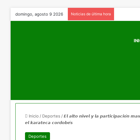
domingo, agosto 9 2026
Noticias de última hora
IN
Inicio
/
Deportes
/
𝙀𝙡 𝙖𝙡𝙩𝙤 𝙣𝙞𝙫𝙚𝙡 𝙮 𝙡𝙖 𝙥𝙖𝙧𝙩𝙞𝙘𝙞𝙥𝙖𝙘𝙞𝙤́𝙣 𝙢
𝙚𝙡 𝙠𝙖𝙧𝙖𝙩𝙚𝙘𝙖 𝙘𝙤𝙧𝙙𝙤𝙗𝙚́𝙨
Deportes