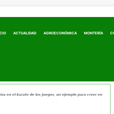
ICIO
ACTUALIDAD
AGROECONÓMICA
MONTERÍA
C
𝙖𝙨𝙞𝙫𝙖 𝙚𝙣 𝙚𝙡 𝙠𝙖𝙧𝙖𝙩𝙚 𝙙𝙚 𝙡𝙤𝙨 𝙅𝙪𝙚𝙜𝙤𝙨, 𝙪𝙣 𝙚𝙟𝙚𝙢𝙥𝙡𝙤 𝙥𝙖𝙧𝙖 𝙘𝙧𝙚𝙚𝙧 𝙚𝙣