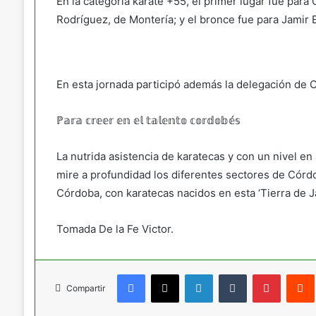
En la categoría karate +55, el primer lugar fue para
Rodríguez, de Montería; y el bronce fue para Jamir E
En esta jornada participó además la delegación de Ch
ℙ𝕒𝕣𝕒 𝕔𝕣𝕖𝕖𝕣 𝕖𝕟 𝕖𝕝 𝕥𝕒𝕝𝕖𝕟𝕥𝕠 𝕔𝕠𝕣𝕕𝕠𝕓𝕖́𝕤
La nutrida asistencia de karatecas y con un nivel en
mire a profundidad los diferentes sectores de Córdo
Córdoba, con karatecas nacidos en esta ‘Tierra de J
Tomada De la Fe Victor.
Facebook
X
LinkedIn
Tumblr
Pinteres
Compartir