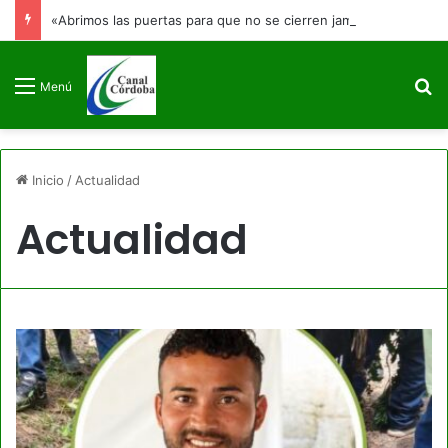
«Abrimos las puertas para que no se cierren jamás»: Francia Márquez se despide de la Vicepresidencia
B
Menú
Inicio
/
Actualidad
Actualidad