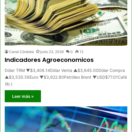
Canal Córdoba
junio 23, 2026
0
12
Indicadores Agroeconomicos
Dólar TRM ▼$3,406.14Dólar Venta ▲$3,645.00Dólar Compra
▲$3,530.56Euro ▼$3,922.80Petróleo Brent ▼USD$77.01Café
(lb.)
Leer más »