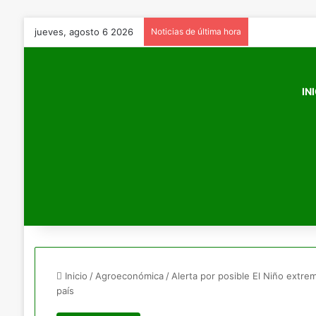
jueves, agosto 6 2026
Noticias de última hora
IN
Inicio
/
Agroeconómica
/
Alerta por posible El Niño extrem
país