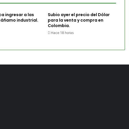
a ingresar a las
Subio ayer el precio del Dólar
cáñamo industrial.
para la venta y compra en
Colombia.
Hace 18 horas