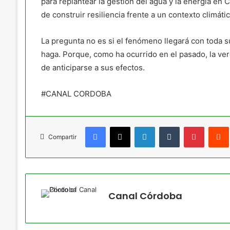
para replantear la gestión del agua y la energía en 
de construir resiliencia frente a un contexto climáti
La pregunta no es si el fenómeno llegará con toda su
haga. Porque, como ha ocurrido en el pasado, la verd
de anticiparse a sus efectos.
#CANAL CORDOBA
Facebook
X
LinkedIn
Tumblr
Pinteres
Compartir
Canal Córdoba