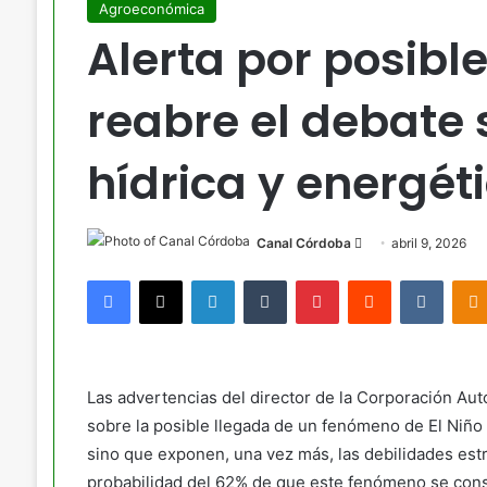
Agroeconómica
Alerta por posibl
reabre el debate 
hídrica y energét
Send
Canal Córdoba
abril 9, 2026
an
Facebook
X
LinkedIn
Tumblr
Pinterest
Reddit
VKont
email
Las advertencias del director de la Corporación Au
sobre la posible llegada de un fenómeno de El Niño d
sino que exponen, una vez más, las debilidades est
probabilidad del 62% de que este fenómeno se conso