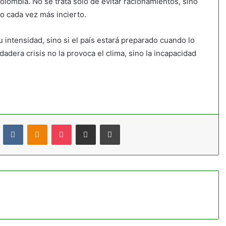
Colombia. No se trata solo de evitar racionamientos, sino
co cada vez más incierto.
 intensidad, sino si el país estará preparado cuando lo
adera crisis no la provoca el clima, sino la incapacidad
t
Reddit
VKontakte
Odnoklassniki
Pocket
Compartir por correo electrónico
Imprimir