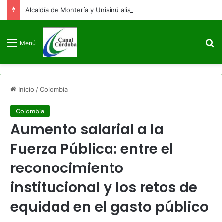
Alcaldía de Montería y Unisinú alian para fortalecer la infraestructura y movilidad universitaria
B
Menú
Inicio
/
Colombia
Colombia
Aumento salarial a la
Fuerza Pública: entre el
reconocimiento
institucional y los retos de
equidad en el gasto público