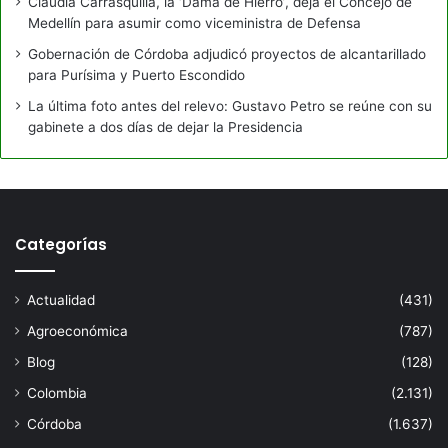
Claudia Carrasquilla, la ‘Dama de Hierro’, deja el Concejo de
Medellín para asumir como viceministra de Defensa
Gobernación de Córdoba adjudicó proyectos de alcantarillado
para Purísima y Puerto Escondido
La última foto antes del relevo: Gustavo Petro se reúne con su
gabinete a dos días de dejar la Presidencia
Categorías
Actualidad
(431)
Agroeconómica
(787)
Blog
(128)
Colombia
(2.131)
Córdoba
(1.637)