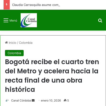
Claudia Carrasquilla asume como viceministra de Defensa
B
Menú
Inicio
/
Colombia
Colombia
Bogotá recibe el cuarto tren
del Metro y acelera hacia la
recta final de una obra
histórica
Send
Canal Córdoba
enero 10, 2026
5
an