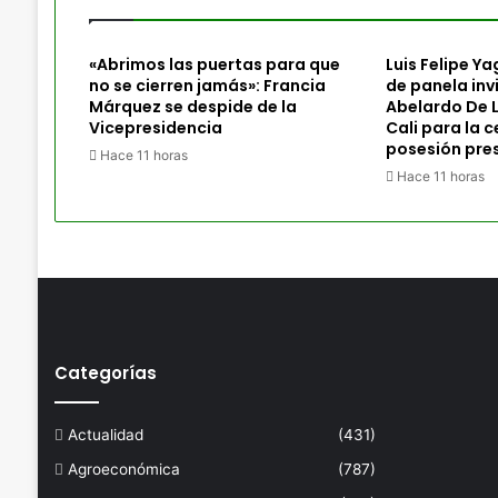
«Abrimos las puertas para que
Luis Felipe Y
no se cierren jamás»: Francia
de panela inv
Márquez se despide de la
Abelardo De La
Vicepresidencia
Cali para la 
posesión pres
Hace 11 horas
Hace 11 horas
Categorías
Actualidad
(431)
Agroeconómica
(787)