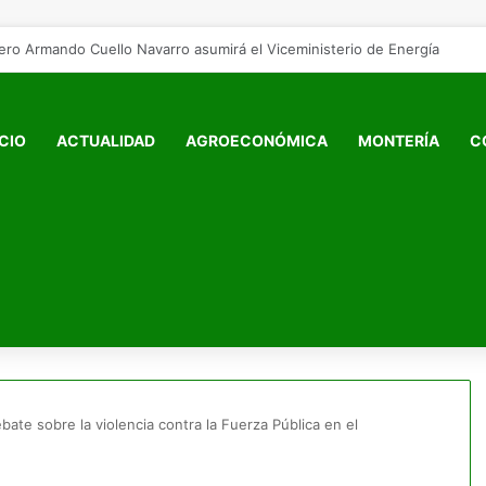
 puertas para que no se cierren jamás»: Francia Márquez se despide de 
ICIO
ACTUALIDAD
AGROECONÓMICA
MONTERÍA
C
bate sobre la violencia contra la Fuerza Pública en el