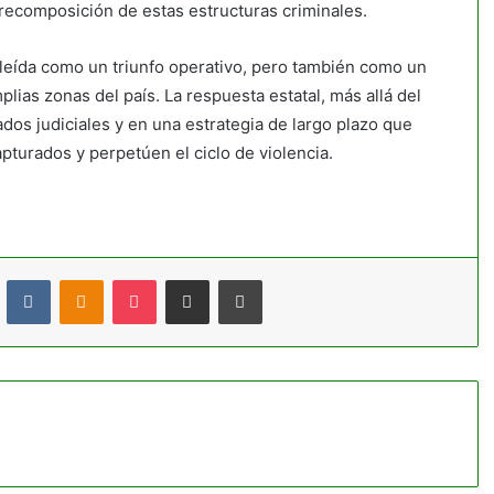
recomposición de estas estructuras criminales.
s leída como un triunfo operativo, pero también como un
plias zonas del país. La respuesta estatal, más allá del
dos judiciales y en una estrategia de largo plazo que
turados y perpetúen el ciclo de violencia.
t
Reddit
VKontakte
Odnoklassniki
Pocket
Compartir por correo electrónico
Imprimir