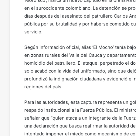
‘Mordisco’, marca un nuevo capítulo en la ofensiva 
en el suroccidente colombiano. La detención se pro
días después del asesinato del patrullero Carlos An
pública por su brutalidad y por haberse cometido c
servicio.
Según información oficial, alias ‘El Mocho’ tenía b
en zonas rurales del Valle del Cauca y departament
homicidio del patrullero. El ataque, perpetrado el 
solo acabó con la vida del uniformado, sino que dej
profundizó la indignación ciudadana y evidenció el 
regiones del país.
Para las autoridades, esta captura representa un go
respaldo institucional a la Fuerza Pública. El minist
señalar que “quien ataca a un integrante de la Fuer
una declaración que busca reafirmar la autoridad de
intentado imponer el miedo como mecanismo de con