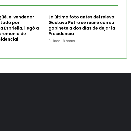
agüé, el vendedor
La última foto antes del relevo:
itado por
Gustavo Petro se reúne con su
 Espriella, llegó a
gabinete a dos días de dejar la
ceremonia de
Presidencia
idencial
Hace 19 horas