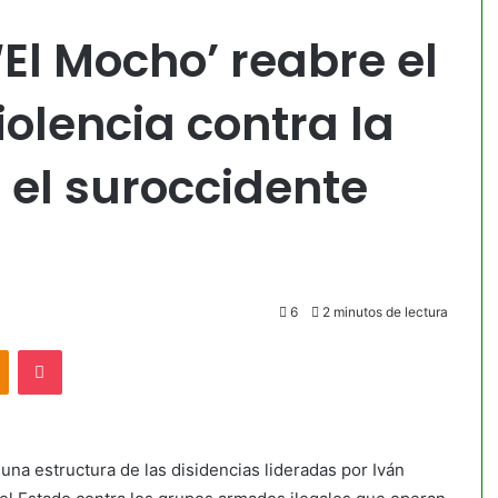
‘El Mocho’ reabre el
iolencia contra la
 el suroccidente
6
2 minutos de lectura
akte
Odnoklassniki
Pocket
 una estructura de las disidencias lideradas por Iván