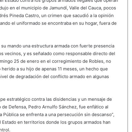
del Estado contra los grupos armados ilegales que operan
dujo en el municipio de Jamundí, Valle del Cauca, pocos
drés Pineda Castro, un crimen que sacudió a la opinión
uando el uniformado se encontraba en su hogar, fuera de
ajo su mando una estructura armada con fuerte presencia
os vecinos, y es señalado como responsable directo del
domingo 25 de enero en el corregimiento de Robles, no
ó herido a su hijo de apenas 11 meses, un hecho que
nivel de degradación del conflicto armado en algunas
lpe estratégico contra las disidencias y un mensaje de
ro de Defensa, Pedro Arnulfo Sánchez, fue enfático al
za Pública se enfrenta a una persecución sin descanso”,
l Estado en territorios donde los grupos armados han
trol.