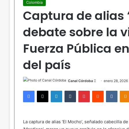
Colombia
Captura de alias 
debate sobre la v
Fuerza Pública en
del país
Send
Canal Córdoba
enero 28, 2026
an
Facebook
X
LinkedIn
Tumblr
Pinterest
Reddit
VKont
email
La captura de alias ‘El Mocho’, señalado cabecilla de