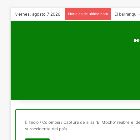
viernes, agosto 7 2026
Noticias de última hora
«Abrimos las
IN
Inicio
/
Colombia
/
Captura de alias ‘El Mocho’ reabre el de
suroccidente del país