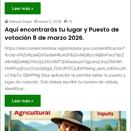
Leer más »
Edinson Rojas
marzo 5, 2026
75
Aquí encontrarás tu lugar y Puesto de
votación 8 de marzo 2026.
https://eleccionescolombia.registraduria.gov.co/identificacion?
fbclid=PAZnRzaAQV0adleHRuA2FlbQIxMQBzcnRjBmFwcF9pZ
A8xMjQwMjQ1NzQyODc0MTQAAadecph7jgUavp3vpZMvWl-
HVKPcpjEcsJOrybQ6lgX_fSiSUPfZCjUEKP6ahg_aem_1dE6mJXr
s7JHpTu-QBHPMg Esta aplicación te permite saber tu puesto y
lugar de votación. Solo debes escribir tu numero de cédula,
identificar…
Leer más »