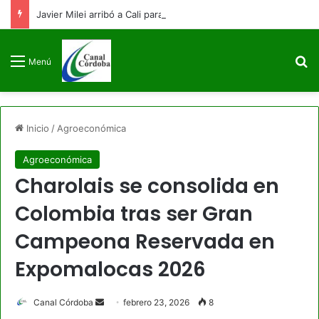
Javier Milei arribó a Cali para asistir a la posesión presidencial de Abelardo De La Espriella
B
Menú
Inicio
/
Agroeconómica
Agroeconómica
Charolais se consolida en
Colombia tras ser Gran
Campeona Reservada en
Expomalocas 2026
Send
Canal Córdoba
febrero 23, 2026
8
an