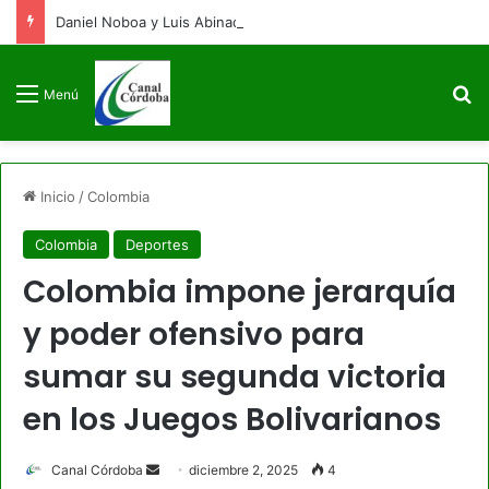
Daniel Noboa y Luis Abinader arriban a Colombia para la posesión presidencial de Abelardo de la Espriella
B
Menú
Inicio
/
Colombia
Colombia
Deportes
Colombia impone jerarquía
y poder ofensivo para
sumar su segunda victoria
en los Juegos Bolivarianos
Send
Canal Córdoba
diciembre 2, 2025
4