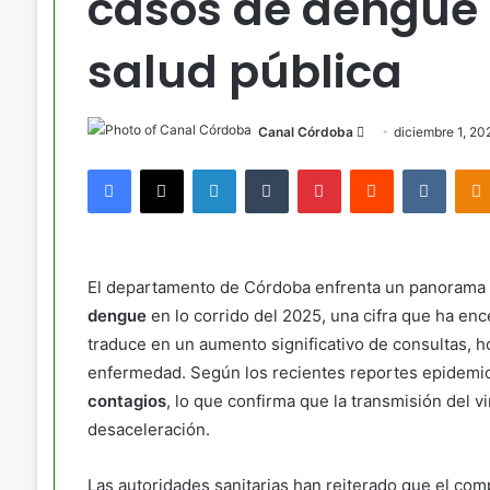
casos de dengue 
salud pública
Send
Canal Córdoba
diciembre 1, 20
an
Facebook
X
LinkedIn
Tumblr
Pinterest
Reddit
VKont
email
El departamento de Córdoba enfrenta un panorama sa
dengue
en lo corrido del 2025, una cifra que ha en
traduce en un aumento significativo de consultas, h
enfermedad. Según los recientes reportes epidemiol
contagios
, lo que confirma que la transmisión del v
desaceleración.
Las autoridades sanitarias han reiterado que el c