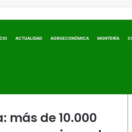
ICIO
ACTUALIDAD
AGROECONÓMICA
MONTERÍA
C
 de dengue ponen en jaque la salud pública
a: más de 10.000