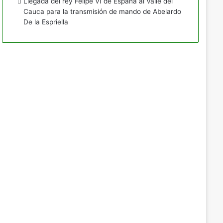
Llegada del rey Felipe VI de España al Valle del
Cauca para la transmisión de mando de Abelardo
De la Espriella