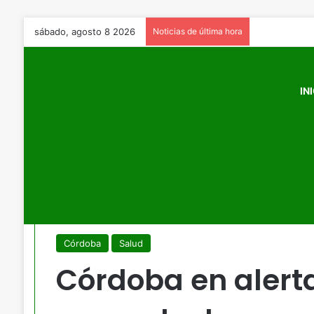
sábado, agosto 8 2026
Noticias de última hora
IN
Inicio
/
Córdoba
/
Córdoba en alerta: más de 10.000 casos
Córdoba
Salud
Córdoba en alert