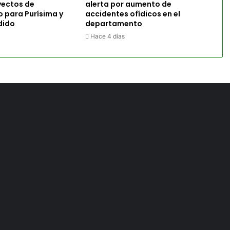
yectos de
alerta por aumento de
o para Purísima y
accidentes ofídicos en el
dido
departamento
Hace 4 días