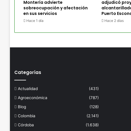
Montería advierte
adjudicó pro
sobreocupación y afectación
alcantarillad
en sus servicios
Puerto Escon
Hace 1 día
Hace 2 días
Categorías
Actualidad
(431)
Agroeconómica
(787)
Blog
(128)
Colombia
(2.141)
Córdoba
(1.638)