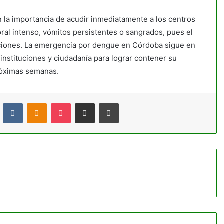
en la importancia de acudir inmediatamente a los centros
oral intenso, vómitos persistentes o sangrados, pues el
aciones. La emergencia por dengue en Córdoba sigue en
nstituciones y ciudadanía para lograr contener su
próximas semanas.
t
Reddit
VKontakte
Odnoklassniki
Pocket
Compartir por correo electrónico
Imprimir