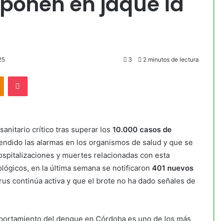
ponen en jaque la
25
3
2 minutos de lectura
akte
Odnoklassniki
Pocket
nitario crítico tras superar los
10.000 casos de
cendido las alarmas en los organismos de salud y que se
ospitalizaciones y muertes relacionadas con esta
ógicos, en la última semana se notificaron
401 nuevos
irus continúa activa y que el brote no ha dado señales de
omportamiento del dengue en Córdoba es uno de los más