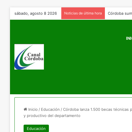
sábado, agosto 8 2026
Noticias de última hora
Daniel Noboa 
IN
Inicio
/
Educación
/
Córdoba lanza 1.500 becas técnicas p
y productivo del departamento
Educación