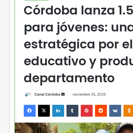
Córdoba lanza 1.
para jóvenes: un
estratégica por el
educativo y produ
departamento
Send
Canal Córdoba
noviembre 25, 2025
an
Facebook
X
LinkedIn
Tumblr
Pinterest
Reddit
VKont
email