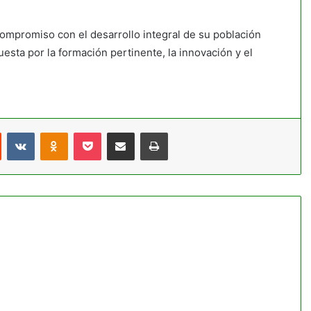
ompromiso con el desarrollo integral de su población
sta por la formación pertinente, la innovación y el
st
Reddit
VKontakte
Odnoklassniki
Pocket
Compartir por correo electrónico
Imprimir