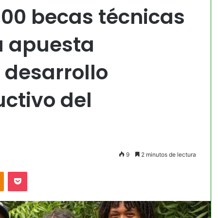
500 becas técnicas
a apuesta
 desarrollo
ctivo del
9
2 minutos de lectura
akte
Odnoklassniki
Pocket