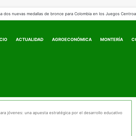
y Luis Abinader arriban a Colombia para la posesión presidencial de Abe
ICIO
ACTUALIDAD
AGROECONÓMICA
MONTERÍA
C
ara jóvenes: una apuesta estratégica por el desarrollo educativo