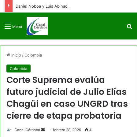
Daniel Noboa y Luis Abinader arriban a Colombia para la posesión presidencial de Abelardo de la Espriella
B
Menú
Inicio
/
Colombia
Colombia
Corte Suprema evalúa
futuro judicial de Julio Elías
Chagüi en caso UNGRD tras
cierre de etapa probatoria
Send
Canal Córdoba
febrero 28, 2026
4
an