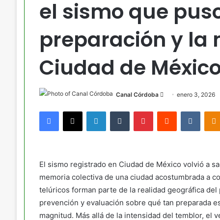
el sismo que pus
preparación y la
Ciudad de Méxic
Send
Canal Córdoba
enero 3, 2026
an
Facebook
X
LinkedIn
Tumblr
Pinterest
Reddit
VKont
email
El sismo registrado en Ciudad de México volvió a sac
memoria colectiva de una ciudad acostumbrada a co
telúricos forman parte de la realidad geográfica del
prevención y evaluación sobre qué tan preparada es
magnitud. Más allá de la intensidad del temblor, el