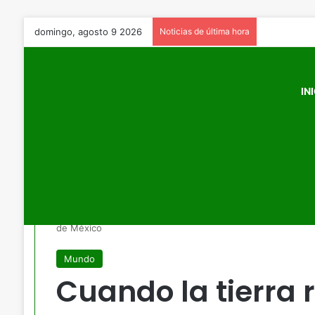
domingo, agosto 9 2026
Noticias de última hora
IN
Inicio
/
Mundo
/
Cuando la tierra recuerda su fuerza: el 
de México
Mundo
Cuando la tierra 