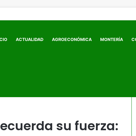
ICIO
ACTUALIDAD
AGROECONÓMICA
MONTERÍA
C
sismo que puso a prueba la preparación y la memoria de Ciudad
recuerda su fuerza: