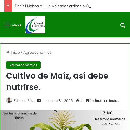
Daniel Noboa y Luis Abinader arriban a Colombia para la posesión presidencial de Abelardo de la Espriella
B
Menú
Inicio
/
Agroeconómica
Agroeconómica
Cultivo de Maíz, así debe
nutrirse.
Send
Edinson Rojas
enero 31, 2026
4
1 minuto de lectura
an
email