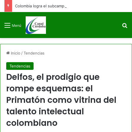
Colombia logra el subcampeonato en los Juegos Centroamericanos y del Caribe Santo Domingo 2026
B
Menú
Inicio
/
Tendencias
Tendencias
Delfos, el prodigio que
rompe esquemas: el
Primatón como vitrina del
talento intelectual
colombiano