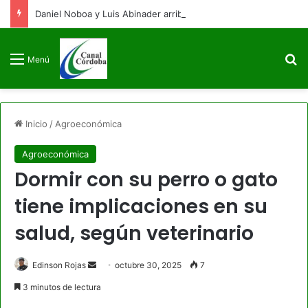
Daniel Noboa y Luis Abinader arriban a Colombia para la posesión presidencial de Abelardo de la Espriella
B
Menú
Inicio
/
Agroeconómica
Agroeconómica
Dormir con su perro o gato
tiene implicaciones en su
salud, según veterinario
Send
Edinson Rojas
octubre 30, 2025
7
an
3 minutos de lectura
email