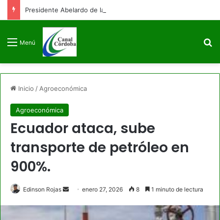
Presidente Abelardo de la Espriella firmará decreto para congelar el gasto público como primera medida de gobierno
B
Menú
Inicio
/
Agroeconómica
Agroeconómica
Ecuador ataca, sube
transporte de petróleo en
900%.
Send
Edinson Rojas
enero 27, 2026
8
1 minuto de lectura
an
email