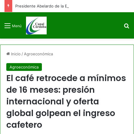
Presidente Abelardo de la Espriella firmará decreto para congelar el gasto público como primera medida de gobierno
B
Menú
Inicio
/
Agroeconómica
Agroeconómica
El café retrocede a mínimos
de 16 meses: presión
internacional y oferta
global golpean el ingreso
cafetero