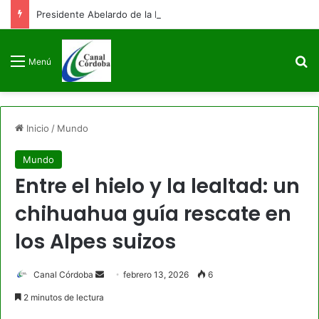
Presidente Abelardo de la Espriella firmará decreto para congelar el gasto público como primera medida de gobierno
B
Menú
Inicio
/
Mundo
Mundo
Entre el hielo y la lealtad: un
chihuahua guía rescate en
los Alpes suizos
Send
Canal Córdoba
febrero 13, 2026
6
an
2 minutos de lectura
email