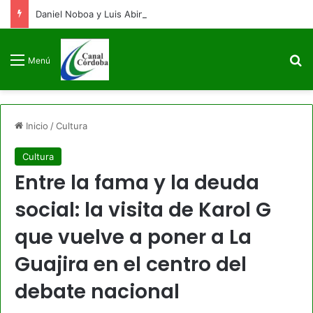
Daniel Noboa y Luis Abinader arriban a Colombia para la posesión presidencial de Abelardo de la Espriella
B
Menú
Inicio
/
Cultura
Cultura
Entre la fama y la deuda
social: la visita de Karol G
que vuelve a poner a La
Guajira en el centro del
debate nacional