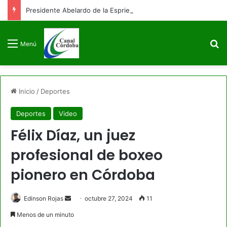
Presidente Abelardo de la Espriella firmará decreto para congelar el gasto público como primera medida de gobierno
B
Menú
Inicio
/
Deportes
Deportes
Video
Félix Díaz, un juez
profesional de boxeo
pionero en Córdoba
Send
Edinson Rojas
octubre 27, 2024
11
an
Menos de un minuto
email