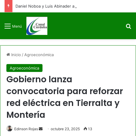
Daniel Noboa y Luis Abinader arriban a Colombia para la posesión presidencial de Abelardo de la Espriella
B
Menú
Inicio
/
Agroeconómica
Agroeconómica
Gobierno lanza
convocatoria para reforzar
red eléctrica en Tierralta y
Montería
Send
Edinson Rojas
octubre 23, 2025
13
an