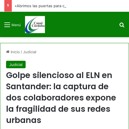
«Abrimos las puertas para que no se cierren jamás»: Francia Márquez se despide de la Vicepresidencia
B
Menú
Inicio
/
Judicial
Judicial
Golpe silencioso al ELN en
Santander: la captura de
dos colaboradores expone
la fragilidad de sus redes
urbanas