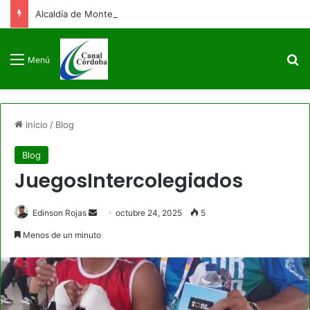
Alcaldía de Montería y Unisinú alian para fortalecer la infraestructura y movilidad universitaria
B
Menú
Inicio
/
Blog
Blog
JuegosIntercolegiados
Send
Edinson Rojas
octubre 24, 2025
5
an
Menos de un minuto
email