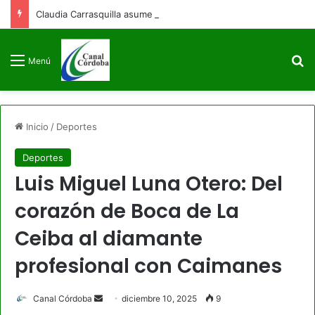
Claudia Carrasquilla asume como viceministra de Defensa
B
Menú
Inicio
/
Deportes
Deportes
Luis Miguel Luna Otero: Del
corazón de Boca de La
Ceiba al diamante
profesional con Caimanes
Send
Canal Córdoba
diciembre 10, 2025
9
an