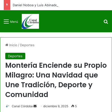
Daniel Noboa y Luis Abinader arriban a Colombia para la posesión presidencial de Abelardo de la Espriella
B
Menú
Inicio
/
Deportes
Deportes
Montería Enciende su Propio
Milagro: Una Navidad que
Une Tradición, Deporte y
Comunidad
Send
Canal Córdoba
diciembre 9, 2025
5
an