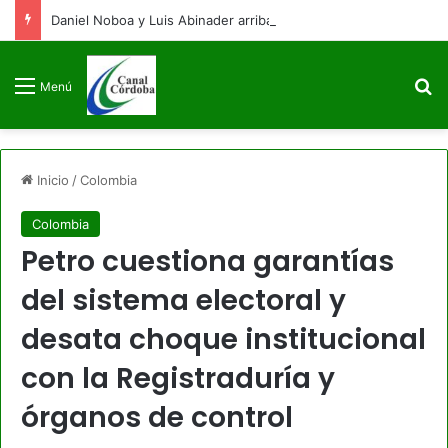
Daniel Noboa y Luis Abinader arriban a Colombia para la posesión presidencial de Abelardo de la Espriella
B
Menú
Inicio
/
Colombia
Colombia
Petro cuestiona garantías
del sistema electoral y
desata choque institucional
con la Registraduría y
órganos de control