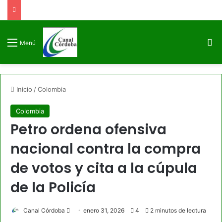
B
Menú
Inicio
/
Colombia
Colombia
Petro ordena ofensiva
nacional contra la compra
de votos y cita a la cúpula
de la Policía
Send
Canal Córdoba
enero 31, 2026
4
2 minutos de lectura
an