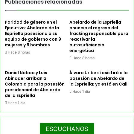
Publicaciones relacionadas
Paridad de género en el
Abelardo de la Espriella
Ejecutivo: Abelardo de la
anuncia el regreso del
Espriella posesiona a su
fracking responsable para
equipo de gobierno con 9
reactivar la
mujeres y 9 hombres
autosuficiencia
energética
Hace 8 horas
Hace 8 horas
Daniel Noboa y Luis
Álvaro Uribe sí asistirá a la
Abinader arriban a
posesión de Abelardo de
Colombia para la posesión
la Espriella: ya está en Cali
presidencial de Abelardo
Hace 1 día
de la Espriella
Hace 1 día
ESCUCHANOS