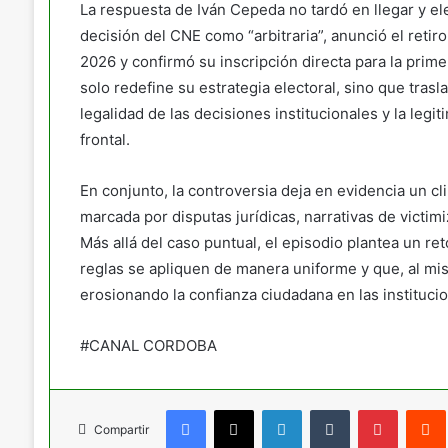
La respuesta de Iván Cepeda no tardó en llegar y elev
decisión del CNE como “arbitraria”, anunció el retir
2026 y confirmó su inscripción directa para la prim
solo redefine su estrategia electoral, sino que tras
legalidad de las decisiones institucionales y la leg
frontal.
En conjunto, la controversia deja en evidencia un c
marcada por disputas jurídicas, narrativas de victim
Más allá del caso puntual, el episodio plantea un ret
reglas se apliquen de manera uniforme y que, al mis
erosionando la confianza ciudadana en las instituci
#CANAL CORDOBA
Facebook
X
LinkedIn
Tumblr
Pinteres
Compartir