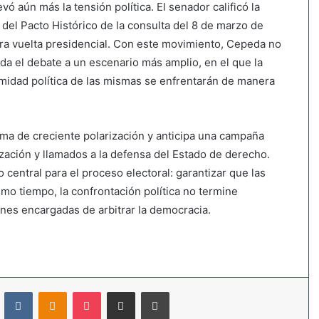
ó aún más la tensión política. El senador calificó la
o del Pacto Histórico de la consulta del 8 de marzo de
era vuelta presidencial. Con este movimiento, Cepeda no
lada el debate a un escenario más amplio, en el que la
itimidad política de las mismas se enfrentarán de manera
lima de creciente polarización y anticipa una campaña
ización y llamados a la defensa del Estado de derecho.
o central para el proceso electoral: garantizar que las
mo tiempo, la confrontación política no termine
ones encargadas de arbitrar la democracia.
t
Reddit
VKontakte
Odnoklassniki
Pocket
Compartir por correo electrónico
Imprimir