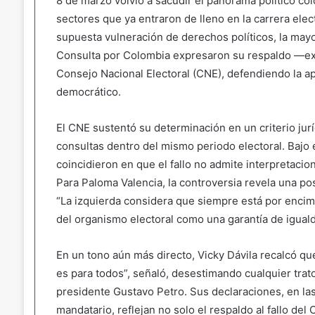
8 de marzo volvió a sacudir el panorama político co
sectores que ya entraron de lleno en la carrera ele
supuesta vulneración de derechos políticos, la may
Consulta por Colombia expresaron su respaldo —expl
Consejo Nacional Electoral (CNE), defendiendo la apl
democrático.
El CNE sustentó su determinación en un criterio jur
consultas dentro del mismo periodo electoral. Bajo 
coincidieron en que el fallo no admite interpretacio
Para Paloma Valencia, la controversia revela una post
“La izquierda considera que siempre está por encima 
del organismo electoral como una garantía de iguald
En un tono aún más directo, Vicky Dávila recalcó que
es para todos”, señaló, desestimando cualquier trato 
presidente Gustavo Petro. Sus declaraciones, en la
mandatario, reflejan no solo el respaldo al fallo del