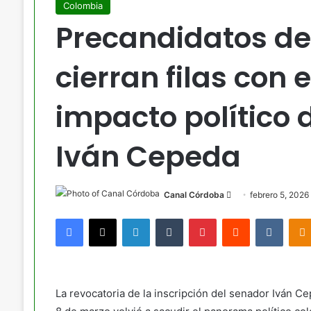
Colombia
Precandidatos de
cierran filas con
impacto político 
Iván Cepeda
Send
Canal Córdoba
febrero 5, 2026
an
Facebook
X
LinkedIn
Tumblr
Pinterest
Reddit
VKont
email
La revocatoria de la inscripción del senador Iván Ce