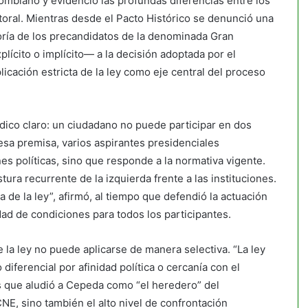
lombiano y evidenció las profundas diferencias entre los
ctoral. Mientras desde el Pacto Histórico se denunció una
oría de los precandidatos de la denominada Gran
ícito o implícito— a la decisión adoptada por el
icación estricta de la ley como eje central del proceso
ídico claro: un ciudadano no puede participar en dos
esa premisa, varios aspirantes presidenciales
nes políticas, sino que responde a la normativa vigente.
ura recurrente de la izquierda frente a las instituciones.
de la ley”, afirmó, al tiempo que defendió la actuación
ad de condiciones para todos los participantes.
 la ley no puede aplicarse de manera selectiva. “La ley
diferencial por afinidad política o cercanía con el
s que aludió a Cepeda como “el heredero” del
 CNE, sino también el alto nivel de confrontación