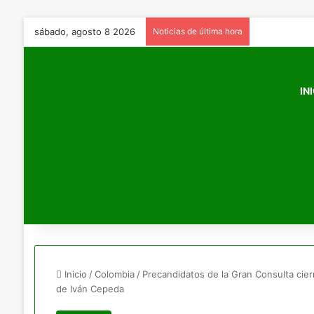
sábado, agosto 8 2026
Noticias de última hora
IN
Inicio
/
Colombia
/
Precandidatos de la Gran Consulta cierr
de Iván Cepeda