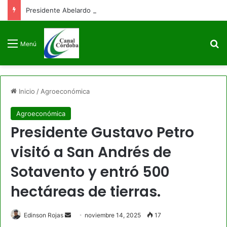
Presidente Abelardo de la Espriella firmará decreto para congelar el gasto público como primera medida de gobierno
B
Menú
Inicio
/
Agroeconómica
Agroeconómica
Presidente Gustavo Petro
visitó a San Andrés de
Sotavento y entró 500
hectáreas de tierras.
Send
Edinson Rojas
noviembre 14, 2025
17
an