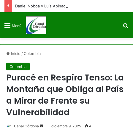
Daniel Noboa y Luis Abinader arriban a Colombia para la posesión presidencial de Abelardo de la Espriella
B
Menú
Inicio
/
Colombia
Colombia
Puracé en Respiro Tenso: La
Montaña que Obliga al País
a Mirar de Frente su
Vulnerabilidad
Send
Canal Córdoba
diciembre 9, 2025
4
an