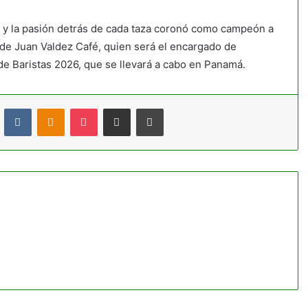
ad y la pasión detrás de cada taza coronó como campeón a
de Juan Valdez Café, quien será el encargado de
e Baristas 2026, que se llevará a cabo en Panamá.
t
Reddit
VKontakte
Odnoklassniki
Pocket
Compartir por correo electrónico
Imprimir