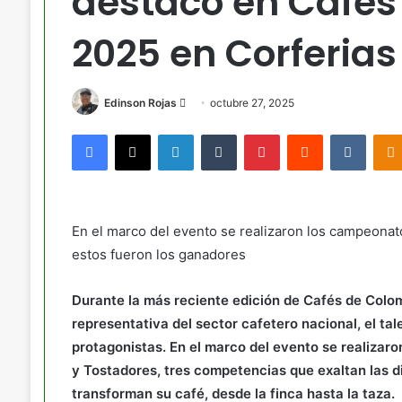
destacó en Cafés
2025 en Corferias
Send
Edinson Rojas
octubre 27, 2025
an
Facebook
X
LinkedIn
Tumblr
Pinterest
Reddit
VKont
email
En el marco del evento se realizaron los campeonato
estos fueron los ganadores
Durante la más reciente edición de Cafés de Colomb
representativa del sector cafetero nacional, el tal
protagonistas. En el marco del evento se realizar
y Tostadores, tres competencias que exaltan las d
transforman su café, desde la finca hasta la taza.