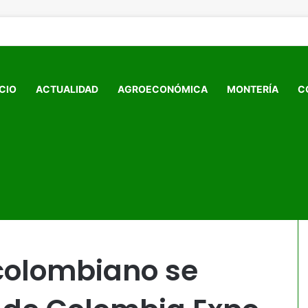
ICIO
ACTUALIDAD
AGROECONÓMICA
MONTERÍA
C
 destacó en Cafés de Colombia Expo 2025 en Corferias
 colombiano se