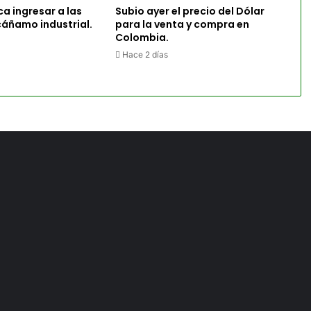
a ingresar a las
Subio ayer el precio del Dólar
cáñamo industrial.
para la venta y compra en
Colombia.
Hace 2 días