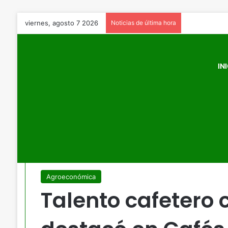
viernes, agosto 7 2026
Noticias de última hora
IN
Inicio
/
Agroeconómica
/
Talento cafetero colombiano se
Agroeconómica
Talento cafetero