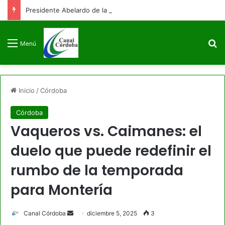
Presidente Abelardo de la Espriella firmará decreto para congelar el gasto público como primera medida de gobierno
B
Menú
Inicio
/
Córdoba
Córdoba
Vaqueros vs. Caimanes: el
duelo que puede redefinir el
rumbo de la temporada
para Montería
Send
Canal Córdoba
diciembre 5, 2025
3
an