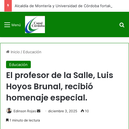
Alcaldía de Montería y Universidad de Córdoba fortalecen alianza estratégica en educación e infraestructura
B
Menú
Inicio
/
Educación
Educación
El profesor de la Salle, Luis
Hoyos Brunal, recibió
homenaje especial.
Send
Edinson Rojas
diciembre 3, 2025
10
an
1 minuto de lectura
email