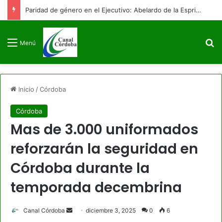
Paridad de género en el Ejecutivo: Abelardo de la Espriella posesiona a su equipo de gobierno con 9 mujeres y 9 hombres
B
Menú
Inicio
/
Córdoba
Córdoba
Mas de 3.000 uniformados
reforzarán la seguridad en
Córdoba durante la
temporada decembrina
Send
Canal Córdoba
diciembre 3, 2025
0
6
an