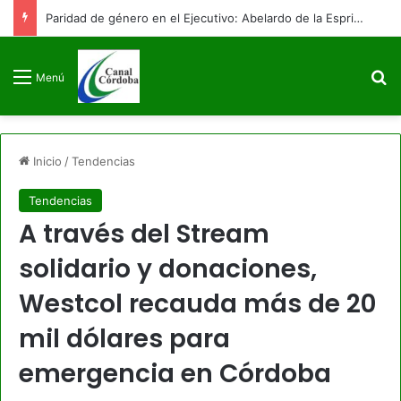
Paridad de género en el Ejecutivo: Abelardo de la Espriella posesiona a su equipo de gobierno con 9 mujeres y 9 hombres
B
Menú
Inicio
/
Tendencias
Tendencias
A través del Stream
solidario y donaciones,
Westcol recauda más de 20
mil dólares para
emergencia en Córdoba