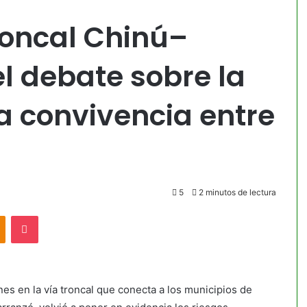
roncal Chinú–
l debate sobre la
la convivencia entre
5
2 minutos de lectura
akte
Odnoklassniki
Pocket
nes en la vía troncal que conecta a los municipios de