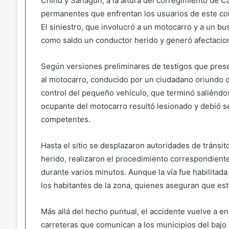
Chinú y Sahagún, a la altura del corregimiento de Ca
permanentes que enfrentan los usuarios de este cor
El siniestro, que involucró a un motocarro y a un bu
como saldo un conductor herido y generó afectacion
Según versiones preliminares de testigos que prese
al motocarro, conducido por un ciudadano oriundo d
control del pequeño vehículo, que terminó saliéndo
ocupante del motocarro resultó lesionado y debió se
competentes.
Hasta el sitio se desplazaron autoridades de tránsi
herido, realizaron el procedimiento correspondiente 
durante varios minutos. Aunque la vía fue habilitad
los habitantes de la zona, quienes aseguran que est
Más allá del hecho puntual, el accidente vuelve a en
carreteras que comunican a los municipios del bajo