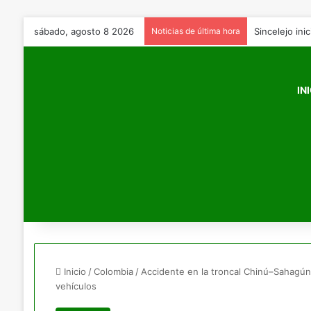
sábado, agosto 8 2026
Noticias de última hora
IN
Inicio
/
Colombia
/
Accidente en la troncal Chinú–Sahagún 
vehículos