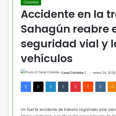
Colombia
Accidente en la t
Sahagún reabre e
seguridad vial y 
vehículos
Send
Canal Córdoba
enero 24, 2026
an
Facebook
X
LinkedIn
Tumblr
Pinterest
Reddit
VKont
email
Un fuerte accidente de tránsito registrado este vier