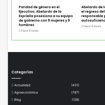
Paridad de género en el
Abelardo de l
Ejecutivo: Abelardo de la
el regreso del
Espriella posesiona a su equipo
responsable p
de gobierno con 9 mujeres y 9
autosuficienc
hombres
Hace 6 horas
Hace 6 horas
Categorías
Actualidad
(431)
Agroeconómica
(787)
Blog
(128)