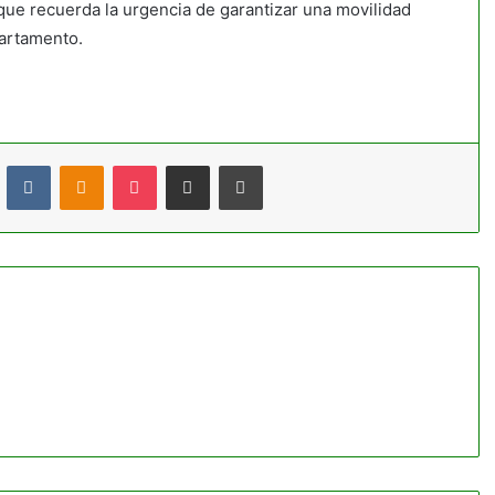
 que recuerda la urgencia de garantizar una movilidad
partamento.
t
Reddit
VKontakte
Odnoklassniki
Pocket
Compartir por correo electrónico
Imprimir