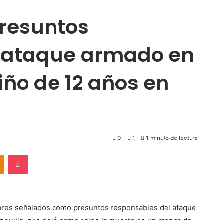
resuntos
l ataque armado en
iño de 12 años en
0
1
1 minuto de lectura
akte
Odnoklassniki
Pocket
mbres señalados como presuntos responsables del ataque