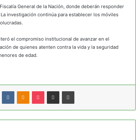
Fiscalía General de la Nación, donde deberán responder
. La investigación continúa para establecer los móviles
volucradas.
iteró el compromiso institucional de avanzar en el
zación de quienes atenten contra la vida y la seguridad
menores de edad.
t
Reddit
VKontakte
Odnoklassniki
Pocket
Compartir por correo electrónico
Imprimir