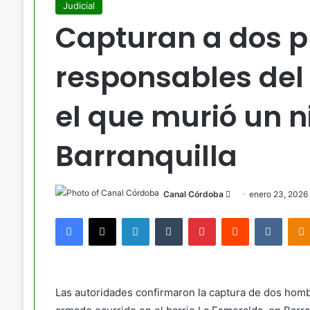
Judicial
Capturan a dos p
responsables de
el que murió un n
Barranquilla
Send
Canal Córdoba
enero 23, 2026
an
Facebook
X
LinkedIn
Tumblr
Pinterest
Reddit
VKont
email
Las autoridades confirmaron la captura de dos ho