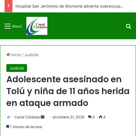
Hospital San Jerónimo de Montería advierte sobreocupación y afectación en sus servicios
B
Menú
Inicio
/
Judicial
Judicial
Adolescente asesinado en
Tolú y niña de 11 años herida
en ataque armado
Send
Canal Córdoba
diciembre 21, 2025
0
4
an
1 minuto de lectura
email