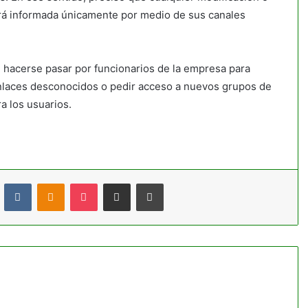
rá informada únicamente por medio de sus canales
n hacerse pasar por funcionarios de la empresa para
a enlaces desconocidos o pedir acceso a nuevos grupos de
a los usuarios.
t
Reddit
VKontakte
Odnoklassniki
Pocket
Compartir por correo electrónico
Imprimir