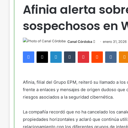
Afinia alerta sob
sospechosos en 
Send
Canal Córdoba
enero 31, 2026
an
Facebook
X
LinkedIn
Tumblr
Pinterest
Reddit
VKont
email
Afinia, filial del Grupo EPM, reiteró su llamado a l
frente a enlaces y mensajes de origen dudoso que ci
riesgos asociados a la seguridad cibernética.
La compañía recordó que no ha cancelado los canal
propiedades horizontales y aclaró que continúa util
relacionamiento con los diferentes grupos de interé