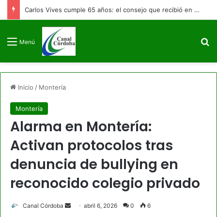
Carlos Vives cumple 65 años: el consejo que recibió en un bar de Bogotá y cambió la historia del vallenato
B
Menú
Inicio
/
Montería
Montería
Alarma en Montería:
Activan protocolos tras
denuncia de bullying en
reconocido colegio privado
Send
Canal Córdoba
abril 6, 2026
0
6
an