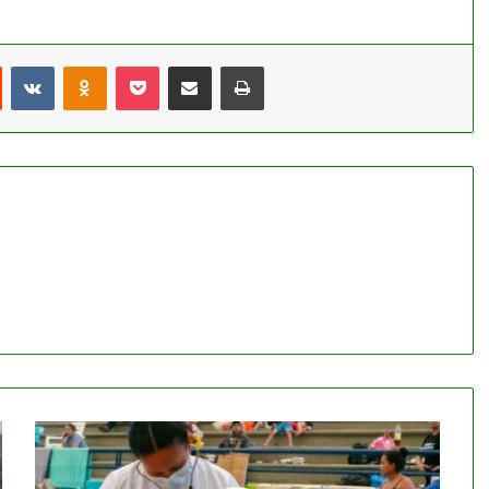
st
Reddit
VKontakte
Odnoklassniki
Pocket
Compartir por correo electrónico
Imprimir