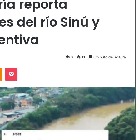
ía reporta
s del río Sinú y
entiva
0
11
1 minuto de lectura
akte
Odnoklassniki
Pocket