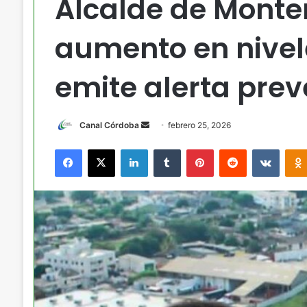
Alcalde de Monter
aumento en nivele
emite alerta prev
Send
Canal Córdoba
febrero 25, 2026
an
Facebook
X
LinkedIn
Tumblr
Pinterest
Reddit
VKont
email