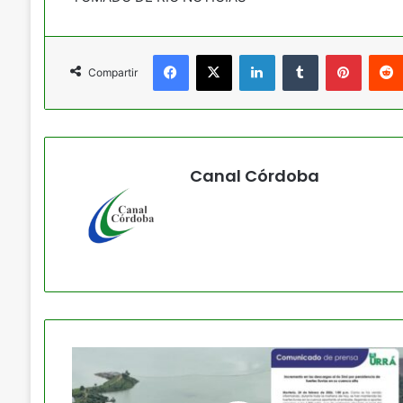
Facebook
X
LinkedIn
Tumblr
Pintere
Compartir
Canal Córdoba