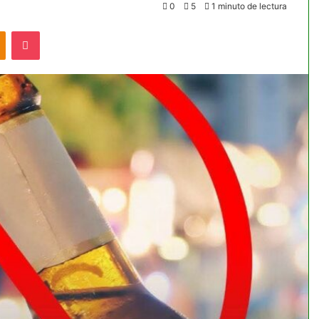
0
5
1 minuto de lectura
akte
Odnoklassniki
Pocket