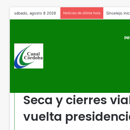
sábado, agosto 8 2026
Noticias de última hora
IN
Inicio
/
Montería
/
Alcaldía de Montería decreta Ley Seca y
Montería
Alcaldía de Monte
Seca y cierres vi
vuelta presidenci