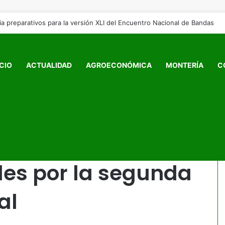
ICIO
ACTUALIDAD
AGROECONÓMICA
MONTERÍA
C
 cierres viales por la segunda vuelta presidencial
ría decreta Ley
ales por la segunda
al