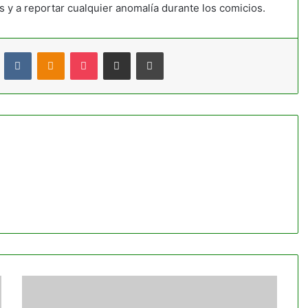
 y a reportar cualquier anomalía durante los comicios.
t
Reddit
VKontakte
Odnoklassniki
Pocket
Compartir por correo electrónico
Imprimir