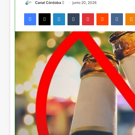
Send
Canal Córdoba
junio 20, 2026
an
Facebook
X
LinkedIn
Tumblr
Pinterest
Reddit
VKont
email