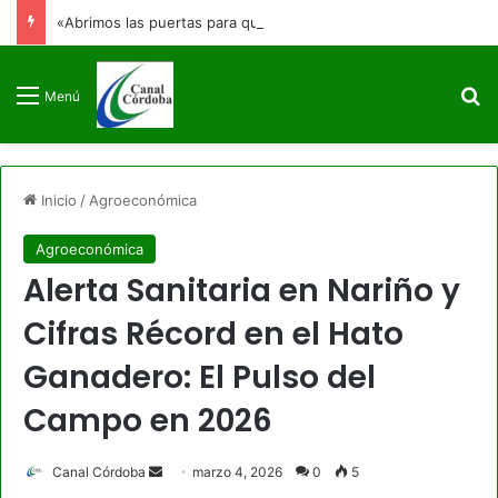
«Abrimos las puertas para que no se cierren jamás»: Francia Márquez se despide de la Vicepresidencia
B
Menú
Inicio
/
Agroeconómica
Agroeconómica
Alerta Sanitaria en Nariño y
Cifras Récord en el Hato
Ganadero: El Pulso del
Campo en 2026
Send
Canal Córdoba
marzo 4, 2026
0
5
an