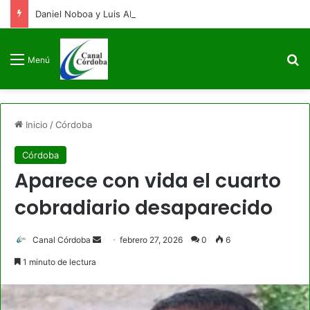
Daniel Noboa y Luis Abinader arriban a Colombia para la posesión presidencial de Abelardo de la Espriella
B
Menú
Inicio
/
Córdoba
Córdoba
Aparece con vida el cuarto
cobradiario desaparecido
Send
Canal Córdoba
febrero 27, 2026
0
6
an
1 minuto de lectura
email