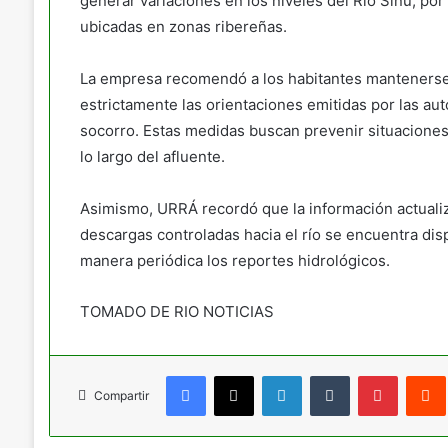
generar variaciones en los niveles del Río Sinú, po
ubicadas en zonas ribereñas.
La empresa recomendó a los habitantes mantenerse 
estrictamente las orientaciones emitidas por las au
socorro. Estas medidas buscan prevenir situaciones
lo largo del afluente.
Asimismo, URRÁ recordó que la información actualiz
descargas controladas hacia el río se encuentra dis
manera periódica los reportes hidrológicos.
TOMADO DE RIO NOTICIAS
Facebook
X
LinkedIn
Tumblr
Pinteres
Compartir