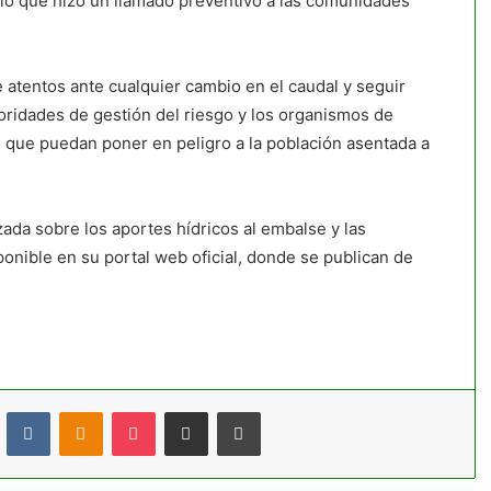
r lo que hizo un llamado preventivo a las comunidades
atentos ante cualquier cambio en el caudal y seguir
toridades de gestión del riesgo y los organismos de
 que puedan poner en peligro a la población asentada a
ada sobre los aportes hídricos al embalse y las
ponible en su portal web oficial, donde se publican de
t
Reddit
VKontakte
Odnoklassniki
Pocket
Compartir por correo electrónico
Imprimir