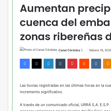
Aumentan precipi
cuenca del embal
zonas ribereñas d
Send
Canal Córdoba
febrero 18, 202
an
Facebook
X
LinkedIn
Tumblr
Pinterest
Reddit
VKont
email
Las lluvias registradas en las últimas horas en la
incremento significativo.
A través de un comunicado oficial, URRÁ S.A. E.S.P.