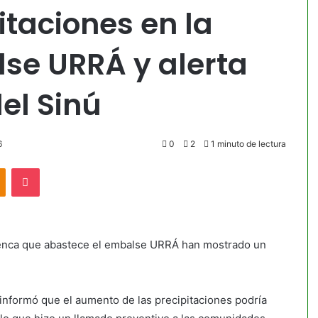
taciones en la
se URRÁ y alerta
el Sinú
6
0
2
1 minuto de lectura
akte
Odnoklassniki
Pocket
 cuenca que abastece el embalse URRÁ han mostrado un
 informó que el aumento de las precipitaciones podría