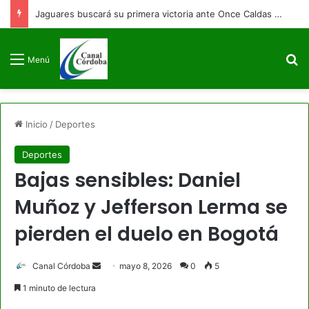
Jaguares buscará su primera victoria ante Once Caldas en Montería
B
Menú
Inicio
/
Deportes
Deportes
Bajas sensibles: Daniel
Muñoz y Jefferson Lerma se
pierden el duelo en Bogotá
Send
Canal Córdoba
mayo 8, 2026
0
5
an
1 minuto de lectura
email