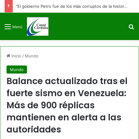
“El gobierno Petro fue de los más corruptos de la historia”: Abelardo De La Espriella promete llevar cualquier prueba ante la justicia
B
Menú
Inicio
/
Mundo
Mundo
Balance actualizado tras el
fuerte sismo en Venezuela:
Más de 900 réplicas
mantienen en alerta a las
autoridades