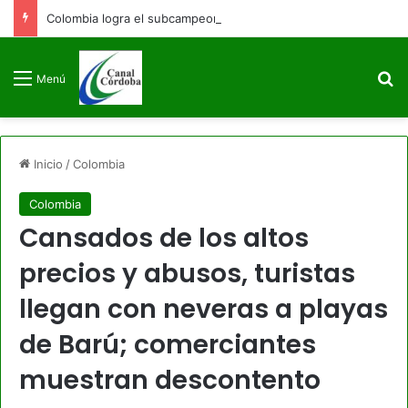
Colombia logra el subcampeonato en los Juegos Centroamericanos y del Caribe Santo Domingo 2026
B
Menú
Inicio
/
Colombia
Colombia
Cansados de los altos
precios y abusos, turistas
llegan con neveras a playas
de Barú; comerciantes
muestran descontento