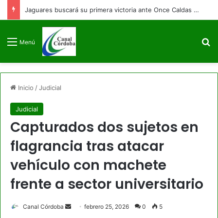
Jaguares buscará su primera victoria ante Once Caldas en Montería
B
Menú
Inicio
/
Judicial
Judicial
Capturados dos sujetos en
flagrancia tras atacar
vehículo con machete
frente a sector universitario
Send
Canal Córdoba
febrero 25, 2026
0
5
an